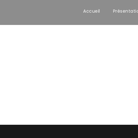
Accueil
Présentati
shboard