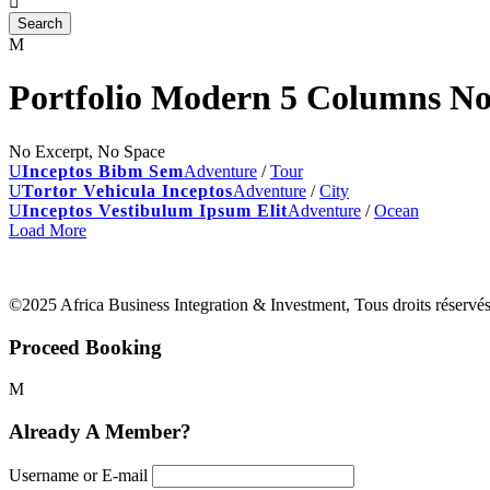
Portfolio Modern 5 Columns No
No Excerpt, No Space
Inceptos Bibm Sem
Adventure
/
Tour
Tortor Vehicula Inceptos
Adventure
/
City
Inceptos Vestibulum Ipsum Elit
Adventure
/
Ocean
Load More
©2025 Africa Business Integration & Investment, Tous droits réservés
Proceed Booking
Already A Member?
Username or E-mail